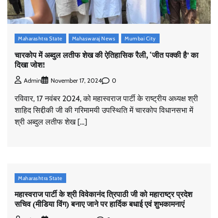
Maharashtra State
Mahaswaraj News
Mumbai City
चारकोप में अब्दुल लतीफ शेख की ऐतिहासिक रैली, ‘जीत पक्की है’ का
दिखा जोश!
0
Admin
November 17, 2024
रविवार, 17 नवंबर 2024, को महास्वराज पार्टी के राष्ट्रीय अध्यक्ष श्री
शाहिद सिद्दीकी जी की गरिमामयी उपस्थिति में चारकोप विधानसभा में
श्री अब्दुल लतीफ शेख […]
Maharashtra State
महास्वराज पार्टी के श्री विवेकानंद त्रिपाठी जी को महाराष्ट्र प्रदेश
मुंबई से उत्तर प्रदेश तक राजनीतिक विस्तार, महास्वराज पार्टी ने
सचिव (मीडिया विंग) बनाए जाने पर हार्दिक बधाई एवं शुभकामनाएं
तेज़ की चुनावी रणनीति