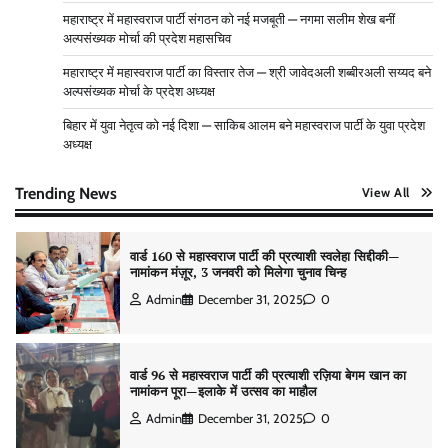
वार्ड 96 में बदलाव की हुंकार, महास्वराज पार्टी अध्यक्ष समीर
महाराष्ट्र में महास्वराज पार्टी संगठन को नई मजबूती — नगमा सलीम शेख बनीं
साहब ने बताए चुनाव जीतने के जादुई तरीके – चुनाव चिन्ह “बस”
अल्पसंख्यक मोर्चा की प्रदेश महासचिव
Admin
January 4, 2026
0
महाराष्ट्र में महास्वराज पार्टी का विस्तार तेज — श्री जावेदअली शब्बीरअली सय्यद बने
अल्पसंख्यक मोर्चा के प्रदेश अध्यक्ष
बिहार में युवा नेतृत्व को नई दिशा — साकिब आलम बने महास्वराज पार्टी के युवा प्रदेश
मुंबई से उत्तर प्रदेश तक राजनीतिक विस्तार, महास्वराज पार्टी ने
अध्यक्ष
तेज़ की चुनावी रणनीति
Admin
January 1, 2026
0
Trending News
View All
वार्ड 160 से महास्वराज पार्टी की प्रत्याशी स्वलेहा सिद्दीकी—
नामांकन मंज़ूर, 3 जनवरी को मिलेगा चुनाव चिन्ह
Admin
December 31, 2025
0
वार्ड 96 से महास्वराज पार्टी की प्रत्याशी रज़िया बेगम खान का
नामांकन पूरा—इलाके में उत्सव का माहौल
Admin
December 31, 2025
0