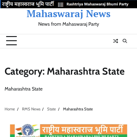
Skip
Mahaswaraj News
to
content
News from Mahaswaraj Party
Home
Election
Movement
Mumbai
Maharashtra
Gujarat
Latest
About
Birthday
Update
City
State
State
News
wishes
Category:
Maharashtra State
Maharashtra State
Home
RMS News
State
Maharashtra State