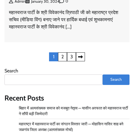
Admin
January 1, 2026
0
0
Admin
January 30, 2024
महास्वराज पार्टी के श्री विवेकानंद त्रिपाठी जी को महाराष्ट्र प्रदेश
सचिव (मीडिया विंग) बनाए जाने पर हार्दिक बधाई एवं शुभकामनाएं
वार्ड 160 से महास्वराज पार्टी की प्रत्याशी स्वलेहा सिद्दीकी—
महास्वराज पार्टी के श्री विवेकानंद […]
नामांकन मंज़ूर, 3 जनवरी को मिलेगा चुनाव चिन्ह
Admin
December 31, 2025
0
Posts
1
2
3
वार्ड 96 से महास्वराज पार्टी की प्रत्याशी रज़िया बेगम खान का
नामांकन पूरा—इलाके में उत्सव का माहौल
pagination
Search
Admin
December 31, 2025
0
Search
Recent Posts
Rashtriya Mahaswaraj Bhumi Party Announces
National Office Bearers
बिहार में अल्पसंख्यक समाज को मजबूत नेतृत्व — यासीन अरफात को महास्वराज पार्टी
Admin
November 14, 2025
0
ने सौंपी बड़ी जिम्मेदारी
महाराष्ट्र में महास्वराज पार्टी का संगठन विस्तार जारी — मोहासिन नासिर शाह बने
जळगांव जिला अध्यक्ष (अल्पसंख्यक मोर्चा)