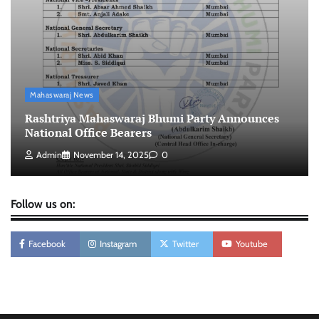
नामांकन मंज़ूर, 3 जनवरी को मिलेगा चुनाव चिन्ह
Admin
December 31, 2025
0
वार्ड 96 से महास्वराज पार्टी की प्रत्याशी रज़िया बेगम खान का
नामांकन पूरा—इलाके में उत्सव का माहौल
Mahaswaraj News
Admin
December 31, 2025
0
Rashtriya Mahaswaraj Bhumi Party Announces
National Office Bearers
Admin
November 14, 2025
0
Follow us on:
Facebook
Instagram
Twitter
Youtube