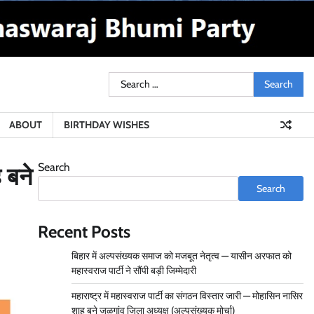
मुंबई से उत्तर प्रदेश तक राजनीतिक विस्तार,
महास्वराज पार्टी ने तेज़ की चुनावी रणनीति
Admin
January 1, 2026
0
Search
ome
Election
Movement
Mumbai
Maharashtra
Gujarat
Latest
About
Birthday
for:
Update
City
State
State
News
wishes
वार्ड 160 से महास्वराज पार्टी की प्रत्याशी स्वलेहा
ABOUT
BIRTHDAY WISHES
सिद्दीकी—नामांकन मंज़ूर, 3 जनवरी को मिलेगा चुनाव
चिन्ह
Admin
December 31, 2025
0
Search
 बने
Search
वार्ड 96 से महास्वराज पार्टी की प्रत्याशी रज़िया बेगम
खान का नामांकन पूरा—इलाके में उत्सव का माहौल
Recent Posts
Admin
December 31, 2025
0
बिहार में अल्पसंख्यक समाज को मजबूत नेतृत्व — यासीन अरफात को
महास्वराज पार्टी ने सौंपी बड़ी जिम्मेदारी
महाराष्ट्र में महास्वराज पार्टी का संगठन विस्तार जारी — मोहासिन नासिर
Rashtriya Mahaswaraj Bhumi Party
शाह बने जळगांव जिला अध्यक्ष (अल्पसंख्यक मोर्चा)
Announces National Office Bearers