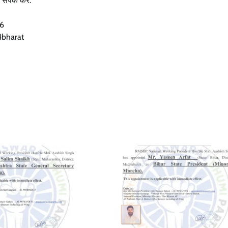
ंपर्क करें:
76
4bharat