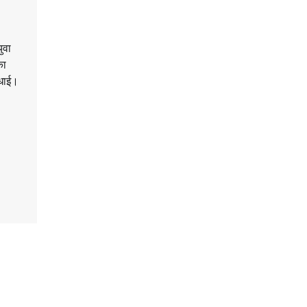
युवा
का
बधाई।