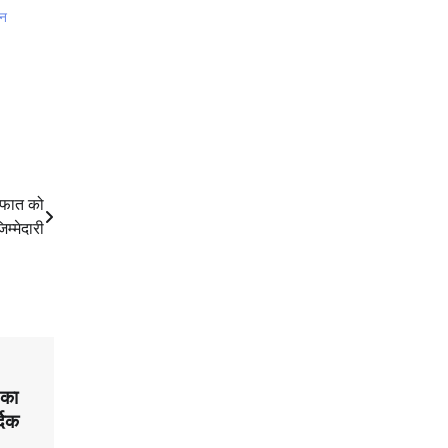
ीन
रफात को
िम्मेदारी
 का
दिक