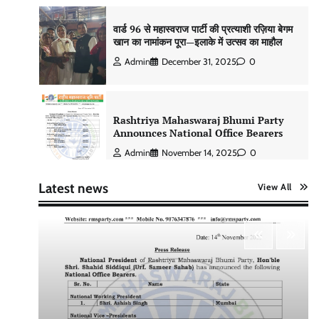
वार्ड 96 से महास्वराज पार्टी की प्रत्याशी रज़िया बेगम
खान का नामांकन पूरा—इलाके में उत्सव का माहौल
Admin
December 31, 2025
0
Rashtriya Mahaswaraj Bhumi Party
Announces National Office Bearers
Admin
November 14, 2025
0
Latest news
View All
वार्ड 96 में बदलाव की हुंकार, महास्वराज पार्टी अध्यक्ष
समीर साहब ने बताए चुनाव जीतने के जादुई तरीके –
चुनाव चिन्ह “बस”
Admin
January 4, 2026
0
मुंबई से उत्तर प्रदेश तक राजनीतिक विस्तार,
महास्वराज पार्टी ने तेज़ की चुनावी रणनीति