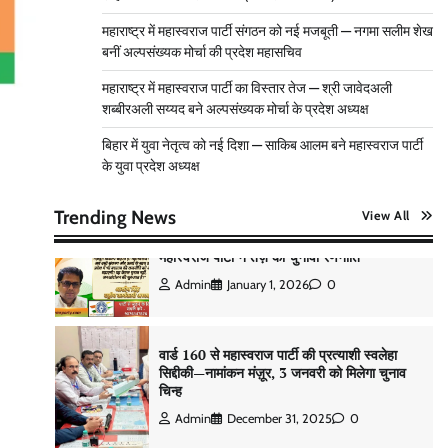
Admin
November 14, 2025
0
महाराष्ट्र में महास्वराज पार्टी संगठन को नई मजबूती — नगमा सलीम शेख
बनीं अल्पसंख्यक मोर्चा की प्रदेश महासचिव
महाराष्ट्र में महास्वराज पार्टी का विस्तार तेज — श्री जावेदअली
वार्ड 96 में बदलाव की हुंकार, महास्वराज पार्टी अध्यक्ष
शब्बीरअली सय्यद बने अल्पसंख्यक मोर्चा के प्रदेश अध्यक्ष
समीर साहब ने बताए चुनाव जीतने के जादुई तरीके –
चुनाव चिन्ह “बस”
बिहार में युवा नेतृत्व को नई दिशा — साकिब आलम बने महास्वराज पार्टी
के युवा प्रदेश अध्यक्ष
Admin
January 4, 2026
0
Trending News
View All
मुंबई से उत्तर प्रदेश तक राजनीतिक विस्तार,
महास्वराज पार्टी ने तेज़ की चुनावी रणनीति
Admin
January 1, 2026
0
वार्ड 160 से महास्वराज पार्टी की प्रत्याशी स्वलेहा
सिद्दीकी—नामांकन मंज़ूर, 3 जनवरी को मिलेगा चुनाव
चिन्ह
Admin
December 31, 2025
0