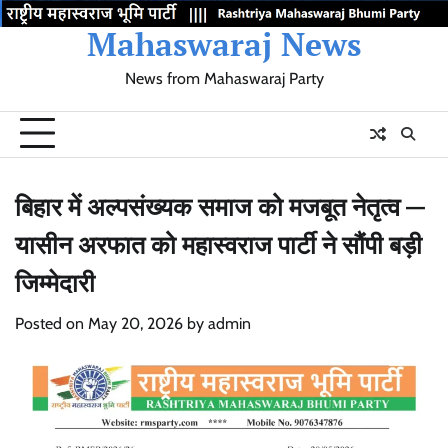
Skip
Mahaswaraj News
to
content
News from Mahaswaraj Party
Home
Election
Movement
Mumbai
Maharashtra
Gujarat
Latest
About
Birthday
Update
City
State
State
News
wishes
बिहार में अल्पसंख्यक समाज को मजबूत नेतृत्व —
यासीन अरफात को महास्वराज पार्टी ने सौंपी बड़ी
जिम्मेदारी
Posted on
May 20, 2026
by
admin