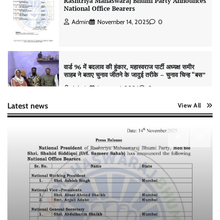
Rashtriya Mahaswaraj Bhumi Party Announces
National Office Bearers
Admin
November 14, 2025
0
वार्ड 96 में बदलाव की हुंकार, महास्वराज पार्टी अध्यक्ष समीर
साहब ने बताए चुनाव जीतने के जादुई तरीके – चुनाव चिन्ह “बस”
Admin
January 4, 2026
0
Latest news
View All
मुंबई से उत्तर प्रदेश तक राजनीतिक विस्तार, महास्वराज पार्टी ने
तेज़ की चुनावी रणनीति
Admin
January 1, 2026
0
वार्ड 160 से महास्वराज पार्टी की प्रत्याशी स्वलेहा सिद्दीकी—
नामांकन मंज़ूर, 3 जनवरी को मिलेगा चुनाव चिन्ह
Admin
December 31, 2025
0