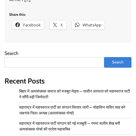
वार्ड 160 से महास्वराज पार्टी की प्रत्याशी स्वलेहा सिद्दीकी—
नामांकन मंज़ूर, 3 जनवरी को मिलेगा चुनाव चिन्ह
Share this:
Admin
December 31, 2025
0
Facebook
X
WhatsApp
वार्ड 96 से महास्वराज पार्टी की प्रत्याशी रज़िया बेगम खान का
नामांकन पूरा—इलाके में उत्सव का माहौल
Search
Admin
December 31, 2025
0
Search
Recent Posts
Rashtriya Mahaswaraj Bhumi Party Announces
National Office Bearers
बिहार में अल्पसंख्यक समाज को मजबूत नेतृत्व — यासीन अरफात को महास्वराज पार्टी
Admin
November 14, 2025
0
ने सौंपी बड़ी जिम्मेदारी
महाराष्ट्र में महास्वराज पार्टी का संगठन विस्तार जारी — मोहासिन नासिर शाह बने
जळगांव जिला अध्यक्ष (अल्पसंख्यक मोर्चा)
वार्ड 96 में बदलाव की हुंकार, महास्वराज पार्टी अध्यक्ष समीर
महाराष्ट्र में महास्वराज पार्टी संगठन को नई मजबूती — नगमा सलीम शेख बनीं
साहब ने बताए चुनाव जीतने के जादुई तरीके – चुनाव चिन्ह “बस”
अल्पसंख्यक मोर्चा की प्रदेश महासचिव