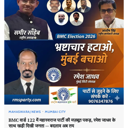
MAHASWARAJ NEWS
MUMBAI CITY
BMC वार्ड 122 में महास्वराज पार्टी की मज़बूत पकड़, रमेश जाधव के
साथ खड़ी दिखी जनता — बदलाव अब तय