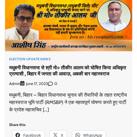
मुंबई से उत्तर प्रदेश तक राजनीतिक विस्तार, महास्वराज पार्टी ने
तेज़ की चुनावी रणनीति
ELECTION UPDATE NEWS
Admin
January 1, 2026
0
मधुबनी विधानसभा से श्री मो० तौकीर आलम को घोषित किया अधिकृत
प्रत्याशी , बिहार में जनता की आवाज़, अबकी बार महास्वराज
Admin
0
June 17, 2025
वार्ड 160 से महास्वराज पार्टी की प्रत्याशी स्वलेहा सिद्दीकी—
नामांकन मंज़ूर, 3 जनवरी को मिलेगा चुनाव चिन्ह
मधुबनी, बिहार – बिहार विधानसभा चुनाव की तैयारियों के तहत राष्ट्रीय
Admin
December 31, 2025
0
महास्वराज भूमि पार्टी (RMSBP) ने एक महत्वपूर्ण घोषणा करते हुए पार्टी
के प्रदेश महासचिव […]
वार्ड 96 से महास्वराज पार्टी की प्रत्याशी रज़िया बेगम खान का
Share this:
नामांकन पूरा—इलाके में उत्सव का माहौल
Facebook
X
WhatsApp