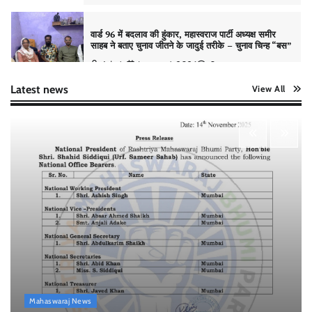
Admin
January 4, 2026
0
मुंबई से उत्तर प्रदेश तक राजनीतिक विस्तार, महास्वराज पार्टी ने
तेज़ की चुनावी रणनीति
Admin
January 1, 2026
0
Latest news
View All
वार्ड 160 से महास्वराज पार्टी की प्रत्याशी स्वलेहा सिद्दीकी—
नामांकन मंज़ूर, 3 जनवरी को मिलेगा चुनाव चिन्ह
Admin
December 31, 2025
0
वार्ड 96 से महास्वराज पार्टी की प्रत्याशी रज़िया बेगम खान का
नामांकन पूरा—इलाके में उत्सव का माहौल
Admin
December 31, 2025
0
Mahaswaraj News