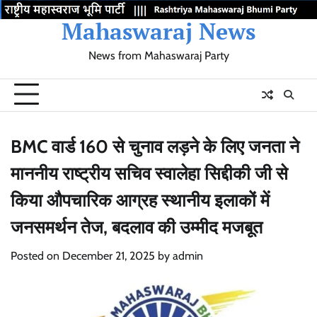
Skip
Mahaswaraj News
to
content
News from Mahaswaraj Party
Home
Election
Movement
Mumbai
Maharashtra
Gujarat
Latest
About
Birthday
Update
City
State
State
News
wishes
BMC वार्ड 160 से चुनाव लड़ने के लिए जनता ने
माननीय राष्ट्रीय सचिव स्वालेहा सिद्दीकी जी से
किया औपचारिक आग्रह स्थानीय इलाकों में
जनसमर्थन तेज, बदलाव की उम्मीद मजबूत
Posted on
December 21, 2025
by
admin