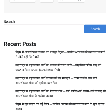
Admin
December 31, 2025
0
Search
Rashtriya Mahaswaraj Bhumi Party Announces
National Office Bearers
Search
Admin
November 14, 2025
0
Recent Posts
बिहार में अल्पसंख्यक समाज को मजबूत नेतृत्व — यासीन अरफात को महास्वराज पार्टी
वार्ड 96 में बदलाव की हुंकार, महास्वराज पार्टी अध्यक्ष समीर
ने सौंपी बड़ी जिम्मेदारी
साहब ने बताए चुनाव जीतने के जादुई तरीके – चुनाव चिन्ह “बस”
महाराष्ट्र में महास्वराज पार्टी का संगठन विस्तार जारी — मोहासिन नासिर शाह बने
Admin
January 4, 2026
0
जळगांव जिला अध्यक्ष (अल्पसंख्यक मोर्चा)
महाराष्ट्र में महास्वराज पार्टी संगठन को नई मजबूती — नगमा सलीम शेख बनीं
अल्पसंख्यक मोर्चा की प्रदेश महासचिव
मुंबई से उत्तर प्रदेश तक राजनीतिक विस्तार, महास्वराज पार्टी ने
तेज़ की चुनावी रणनीति
महाराष्ट्र में महास्वराज पार्टी का विस्तार तेज — श्री जावेदअली शब्बीरअली सय्यद बने
अल्पसंख्यक मोर्चा के प्रदेश अध्यक्ष
Admin
January 1, 2026
0
बिहार में युवा नेतृत्व को नई दिशा — साकिब आलम बने महास्वराज पार्टी के युवा प्रदेश
अध्यक्ष