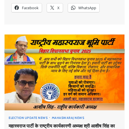
Facebook
X
WhatsApp
मुंबई से उत्तर प्रदेश तक राजनीतिक विस्तार, महास्वराज पार्टी ने
तेज़ की चुनावी रणनीति
Admin
January 1, 2026
0
वार्ड 160 से महास्वराज पार्टी की प्रत्याशी स्वलेहा सिद्दीकी—
नामांकन मंज़ूर, 3 जनवरी को मिलेगा चुनाव चिन्ह
Admin
December 31, 2025
0
वार्ड 96 से महास्वराज पार्टी की प्रत्याशी रज़िया बेगम खान का
ELECTION UPDATE NEWS
MAHASWARAJ NEWS
नामांकन पूरा—इलाके में उत्सव का माहौल
महास्वराज पार्टी के राष्ट्रीय कार्यकारणी अध्यक्ष श्री आशीष सिंह का