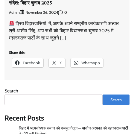
Admin
December 31, 2025
0
संदेश: बिहार चुनाव 2025
Admin
0
November 26, 2024
प्रिय बिहारवासियों, मैं, आपके अपने राष्ट्रीय कार्यकारणी अध्यक्ष
Rashtriya Mahaswaraj Bhumi Party Announces
श्री आशीष सिंह, आप सभी को बिहार विधानसभा चुनाव 2025 में
National Office Bearers
महास्वराज पार्टी के साथ जुड़ने […]
Admin
November 14, 2025
0
Share this:
Facebook
X
WhatsApp
वार्ड 96 में बदलाव की हुंकार, महास्वराज पार्टी अध्यक्ष समीर
साहब ने बताए चुनाव जीतने के जादुई तरीके – चुनाव चिन्ह “बस”
Admin
January 4, 2026
0
Search
Search
मुंबई से उत्तर प्रदेश तक राजनीतिक विस्तार, महास्वराज पार्टी ने
तेज़ की चुनावी रणनीति
Recent Posts
Admin
January 1, 2026
0
बिहार में अल्पसंख्यक समाज को मजबूत नेतृत्व — यासीन अरफात को महास्वराज पार्टी
ने सौंपी बड़ी जिम्मेदारी