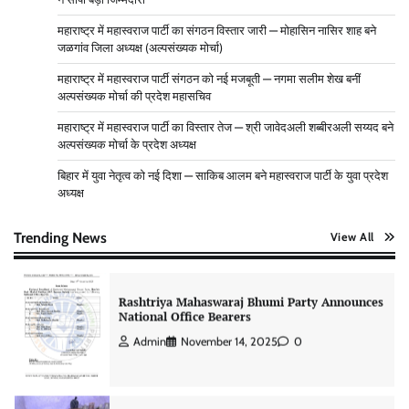
वार्ड 160 से महास्वराज पार्टी की प्रत्याशी स्वलेहा सिद्दीकी—
महाराष्ट्र में महास्वराज पार्टी का संगठन विस्तार जारी — मोहासिन नासिर शाह बने
नामांकन मंज़ूर, 3 जनवरी को मिलेगा चुनाव चिन्ह
जळगांव जिला अध्यक्ष (अल्पसंख्यक मोर्चा)
Admin
December 31, 2025
0
महाराष्ट्र में महास्वराज पार्टी संगठन को नई मजबूती — नगमा सलीम शेख बनीं
अल्पसंख्यक मोर्चा की प्रदेश महासचिव
वार्ड 96 से महास्वराज पार्टी की प्रत्याशी रज़िया बेगम खान का
महाराष्ट्र में महास्वराज पार्टी का विस्तार तेज — श्री जावेदअली शब्बीरअली सय्यद बने
नामांकन पूरा—इलाके में उत्सव का माहौल
अल्पसंख्यक मोर्चा के प्रदेश अध्यक्ष
Admin
December 31, 2025
0
बिहार में युवा नेतृत्व को नई दिशा — साकिब आलम बने महास्वराज पार्टी के युवा प्रदेश
अध्यक्ष
Trending News
View All
Rashtriya Mahaswaraj Bhumi Party Announces
National Office Bearers
Admin
November 14, 2025
0
वार्ड 96 में बदलाव की हुंकार, महास्वराज पार्टी अध्यक्ष समीर
साहब ने बताए चुनाव जीतने के जादुई तरीके – चुनाव चिन्ह “बस”