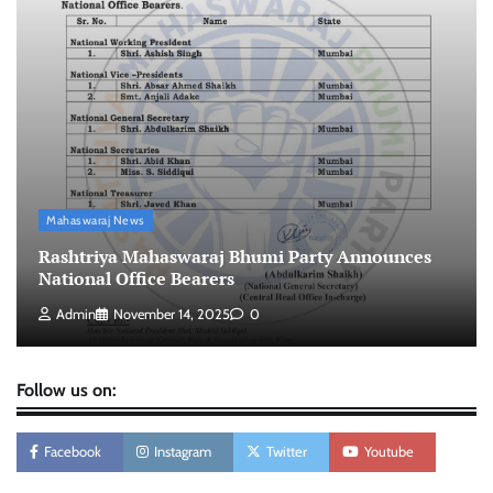
Mahaswaraj News
Rashtriya Mahaswaraj Bhumi Party Announces
National Office Bearers
Admin
November 14, 2025
0
Follow us on:
Facebook
Instagram
Twitter
Youtube