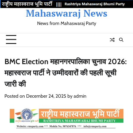
Skip
Mahaswaraj News
to
content
News from Mahaswaraj Party
Home
Election
Movement
Mumbai
Maharashtra
Gujarat
Latest
About
Birthday
Update
City
State
State
News
wishes
BMC Election महानगरपालिका चुनाव 2026:
महास्वराज पार्टी ने उम्मीदवारों की पहली सूची
जारी की
Posted on
December 24, 2025
by
admin